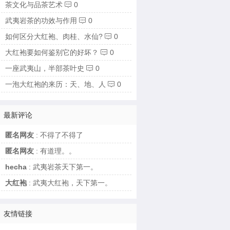
茶文化与品茶艺术
0

武夷岩茶的功效与作用
0

如何区分大红袍、肉桂、水仙?
0

大红袍要如何鉴别它的好坏？
0

一座武夷山，半部茶叶史
0

一泡大红袍的来历：天、地、人
0

最新评论
匿名网友
: 不得了不得了
匿名网友
: 有道理。。
hecha
: 武夷岩茶天下第一。
大红袍
: 武夷大红袍，天下第一。
友情链接