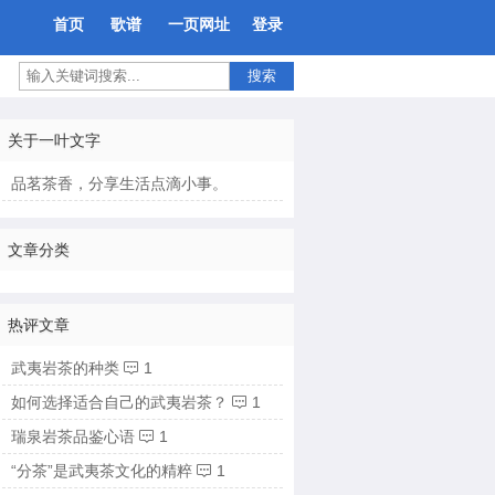
首页
歌谱
一页网址
登录
搜索
关于一叶文字
品茗茶香，分享生活点滴小事。
文章分类
热评文章
武夷岩茶的种类
1

如何选择适合自己的武夷岩茶？
1

瑞泉岩茶品鉴心语
1

“分茶”是武夷茶文化的精粹
1
